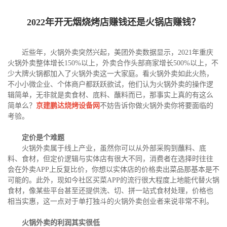
2022年开无烟烧烤店赚钱还是火锅店赚钱？
近些年，火锅外卖突然兴起，美团外卖数据显示，2021年重庆
火锅外卖整体增长150%以上，外卖合作头部商家增长500%以上，不
少大牌火锅都加入了火锅外卖这一大家庭。看火锅外卖如此火热，
不小小微企业、个体商户都跃跃欲试，他们认为火锅外卖的操作逻
辑简单，无非就是卖食材、底料、蘸料而已，那事实上真的有这么
简单么？
京建鹏达烧烤设备网
不妨告诉你做火锅外卖你将要面临的
考验。
定价是个难题
火锅外卖属于线上产业，虽然你可以从外部采购到蘸料、底
料、食材，但定价逻辑与实体店有很大不同，消费者在选择时往往
会在外卖APP上反复比价，你想以实体店的价格卖出菜品那基本是不
可能的。此外，现如今社区买菜APP的流行很大程度上地能代替火锅
食材，像某些平台甚至还提供洗、切、拼一站式食材处理，价格也
相当实惠，这一点对于单打独斗的火锅外卖创业者来说非常不利。
火锅外卖的利润其实很低