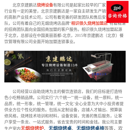
北京京建鹏达
烧烤设备
有限公司是起家比较早的厂家，在烧烤
行业有一定的美誉，北京京建鹏达是一家自主研发生产销售于一体
的高新产业技术公司，公司有着完善的研发团队和售后安装服务团
队，公司有着自己的无烟烧烤店品牌“
相识很久烧烤加盟店
”有着精湛
的招商团队面向全国招商加盟的客户服务。相识很久烧烤加盟起源
于北京，总部设在中国美丽首都-北京，2015年京建鹏达（北京）餐
饮管理有限公司全面开始加盟连锁事业。
公司经营以自助烧烤为主的餐饮连锁店，我们的目标是打造特
色小吃畅销品牌。公司实行“六个统一”‘统一设备，统一原料，统一
品质，统一形象，统一管理，统一文化’全心全意为大中小投资者提
供全方位个性化的服务。包括从定制设备，店铺人才输出、预算装
修风格，烧烤技术培训和材料，设备安装，完善的售后服务，让客
户享受一条龙、一站式服务，省去宝贵的时间和金钱。我公司主要
无烟烧烤炉
、
无烟烧烤桌
、
无烟烧烤桌椅
等等，欢
生产室内