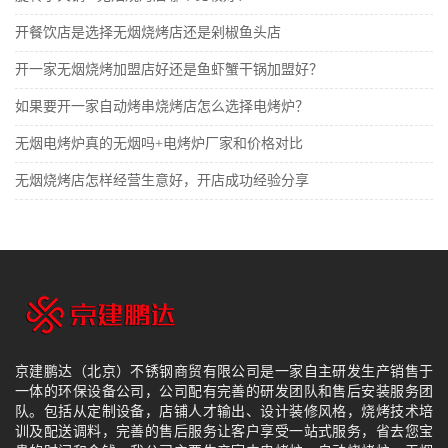
开餐饮店是选择无烟烧烤店还是剁椒鱼头店
开一家无烟烧烤加盟店好还是鱼虾蟹干锅加盟好？
如果要开一家自动烤串烧烤店怎么选择电烤炉？
无烟电烤炉真的无烟吗+电烤炉厂家和价格对比
无烟烧烤店怎样经营生意好，开店成功经验分享
京建鹏达（北京）不锈钢商贸有限公司是一家自主研发生产销售于
一体的环保设备公司，公司配有完善的研发团队和售后安装服务团
队。包括从定制设备，店铺人才输出、设计装修风格，烧烤技术培
训及配送调料，完善的售后服务让客户享受一站式服务，省去您宝