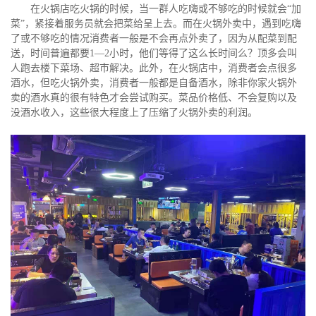
在火锅店吃火锅的时候，当一群人吃嗨或不够吃的时候就会“加
菜”，紧接着服务员就会把菜给呈上去。而在火锅外卖中，遇到吃嗨
了或不够吃的情况消费者一般是不会再点外卖了，因为从配菜到配
送，时间普遍都要1—2小时，他们等得了这么长时间么？顶多会叫
人跑去楼下菜场、超市解决。此外，在火锅店中，消费者会点很多
酒水，但吃火锅外卖，消费者一般都是自备酒水，除非你家火锅外
卖的酒水真的很有特色才会尝试购买。菜品价格低、不会复购以及
没酒水收入，这些很大程度上了压缩了火锅外卖的利润。