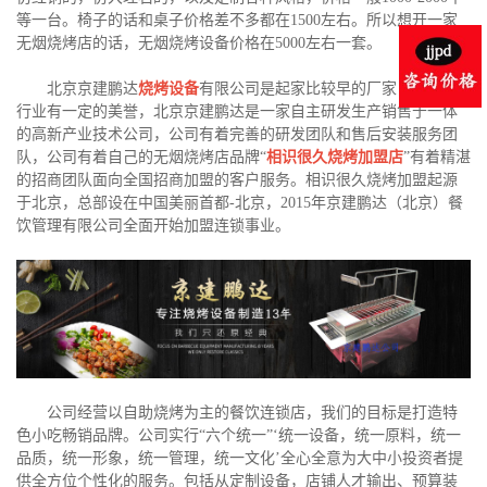
等一台。椅子的话和桌子价格差不多都在1500左右。所以想开一家
无烟烧烤店的话，无烟烧烤设备价格在5000左右一套。
北京京建鹏达
烧烤设备
有限公司是起家比较早的厂家，在烧烤
行业有一定的美誉，北京京建鹏达是一家自主研发生产销售于一体
的高新产业技术公司，公司有着完善的研发团队和售后安装服务团
队，公司有着自己的无烟烧烤店品牌“
相识很久烧烤加盟店
”有着精湛
的招商团队面向全国招商加盟的客户服务。相识很久烧烤加盟起源
于北京，总部设在中国美丽首都-北京，2015年京建鹏达（北京）餐
饮管理有限公司全面开始加盟连锁事业。
公司经营以自助烧烤为主的餐饮连锁店，我们的目标是打造特
色小吃畅销品牌。公司实行“六个统一”‘统一设备，统一原料，统一
品质，统一形象，统一管理，统一文化’全心全意为大中小投资者提
供全方位个性化的服务。包括从定制设备，店铺人才输出、预算装