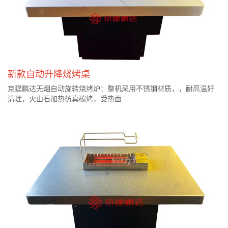
新款自动升降烧烤桌
京建鹏达无烟自动旋转烧烤炉：整机采用不锈钢材质，，耐高温好
清理，火山石加热仿真碳烤，受热面...