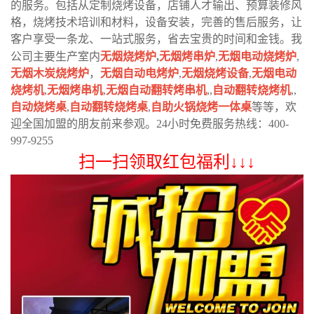
的服务。包括从定制烧烤设备，店铺人才输出、预算装修风
格，烧烤技术培训和材料，设备安装，完善的售后服务，让
客户享受一条龙、一站式服务，省去宝贵的时间和金钱。我
公司主要生产室内
无烟烧烤炉
,
无烟烤串炉
,
无烟电动烧烤炉
,
无烟木炭烧烤炉
，
无烟自动电烤炉
,
无烟烧烤设备
,
无烟电动
烧烤机
,
无烟烤串机
,
无烟自动翻转烤串机
,,
自动翻转烧烤机
,,
自动烧烤桌
,
自动翻转烧烤桌
,
自助火锅烧烤一体桌
等等，欢
迎全国加盟的朋友前来参观。24小时免费服务热线：400-
997-9255
扫一扫领取红包福利↓↓↓