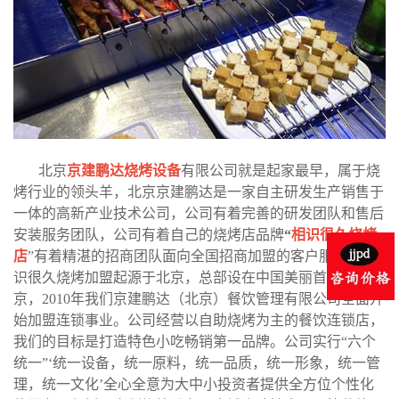
北京
京建鹏达烧烤设备
有限公司就是起家最早，属于烧
烤行业的领头羊，北京京建鹏达是一家自主研发生产销售于
一体的高新产业技术公司，公司有着完善的研发团队和售后
安装服务团队，公司有着自己的烧烤店品牌
“
相识很久烧烤
店
”有着精湛的招商团队面向全国招商加盟的客户服务。相
识很久烧烤加盟起源于北京，总部设在中国美丽首都-北
京，2010年我们京建鹏达（北京）餐饮管理有限公司全面开
始加盟连锁事业。公司经营以自助烧烤为主的餐饮连锁店，
我们的目标是打造特色小吃畅销第一品牌。公司实行“六个
统一”‘统一设备，统一原料，统一品质，统一形象，统一管
理，统一文化’全心全意为大中小投资者提供全方位个性化