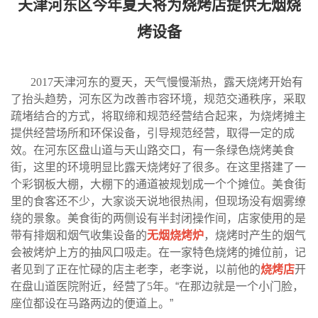
天津河东区今年夏天将为烧烤店提供无烟烧
烤设备
2017
天津河东的夏天，天气慢慢渐热，露天烧烤开始有
了抬头趋势，河东区为改善市容环境，规范交通秩序，采取
疏堵结合的方式，将取缔和规范经营结合起来，为烧烤摊主
提供经营场所和环保设备，引导规范经营，取得一定的成
效。在河东区盘山道与天山路交口，有一条绿色烧烤美食
街，这里的环境明显比露天烧烤好了很多。在这里搭建了一
个彩钢板大棚，大棚下的通道被规划成一个个摊位。美食街
里的食客还不少，大家谈天说地很热闹，但现场没有烟雾缭
绕的景象。美食街的两侧设有半封闭操作间，店家使用的是
带有排烟和烟气收集设备的
无烟烧烤炉
，烧烤时产生的烟气
会被烤炉上方的抽风口吸走。在一家特色烧烤的摊位前，记
者见到了正在忙碌的店主老李，老李说，以前他的
烧烤店
开
在盘山道医院附近，经营了
5
年。“在那边就是一个小门脸，
座位都设在马路两边的便道上。”