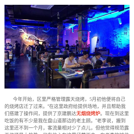
今年开始，区里严格管理露天烧烤，
5
月初他便将自己
的烧烤店迁了过来。“在这里政府给提供场地，并且帮助我
们搭建了操作间，提供了京建鹏达
无烟烧烤炉
。现在到这里
吃饭的有不少是我在盘山道那边的老主顾。”老李说，搬到
这里还不到一个月，客流量相对少了点儿，但他觉得规范露