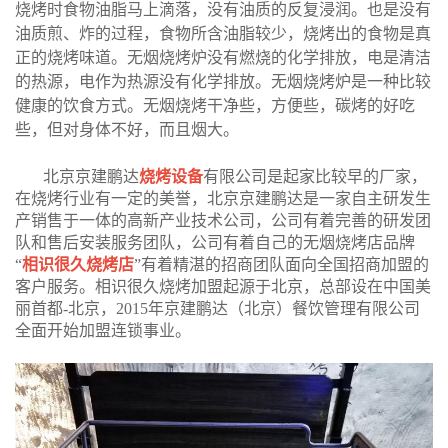
烧烤时食物油脂马上滴落，没有油质的反复浸润。也是没有
油质煎、炸的过程，食物所含油脂较少，烧烤出的食物是真
正的烧烤味道。无烟烧烤炉没有燃烧的化学排放，电是清洁
的热源，电作为热源没有化学排放。无烟烧烤炉是一种比较
健康的饮食方式。无烟烧烤干净些，方便些，碳烤的好吃
些，但对身体不好，而且烟大。
北京京建鹏达
烧烤设备
有限公司是起家比较早的厂家，
在烧烤行业有一定的美誉，北京京建鹏达是一家自主研发生
产销售于一体的高新产业技术公司，公司有着完善的研发团
队和售后安装服务团队，公司有着自己的无烟烧烤店品牌
“
相识很久烧烤店
”有着精湛的招商团队面向全国招商加盟的
客户服务。相识很久烧烤加盟起源于北京，总部设在中国美
丽首都-北京，2015年京建鹏达（北京）餐饮管理有限公司
全面开始加盟连锁事业。