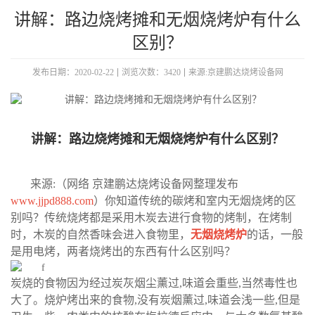
讲解：路边烧烤摊和无烟烧烤炉有什么
区别？
发布日期：2020-02-22
浏览次数：3420
来源:京建鹏达烧烤设备网
讲解：路边烧烤摊和无烟烧烤炉有什么区别？
来源:（网络 京建鹏达烧烤设备网整理发布
www.jjpd888.com
）你知道传统的碳烤和室内无烟烧烤的区
别吗？传统烧烤都是采用木炭去进行食物的烤制，在烤制
时，木炭的自然香味会进入食物里，
无烟烧烤炉
的话，一般
是用电烤，两者烧烤出的东西有什么区别吗？
炭烧的食物因为经过炭灰烟尘薰过,味道会重些,当然毒性也
大了。烧炉烤出来的食物,没有炭烟薰过,味道会浅一些,但是