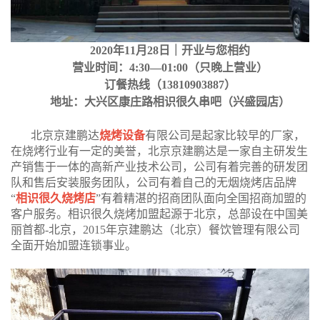
2020年11月28日｜开业与您相约
营业时间：4:30—01:00（只晚上营业）
订餐热线（13810903887）
地址：大兴区康庄路相识很久串吧（兴盛园店）
北京京建鹏达
烧烤设备
有限公司是起家比较早的厂家，
在烧烤行业有一定的美誉，北京京建鹏达是一家自主研发生
产销售于一体的高新产业技术公司，公司有着完善的研发团
队和售后安装服务团队，公司有着自己的无烟烧烤店品牌
“
相识很久烧烤店
”有着精湛的招商团队面向全国招商加盟的
客户服务。相识很久烧烤加盟起源于北京，总部设在中国美
丽首都-北京，2015年京建鹏达（北京）餐饮管理有限公司
全面开始加盟连锁事业。