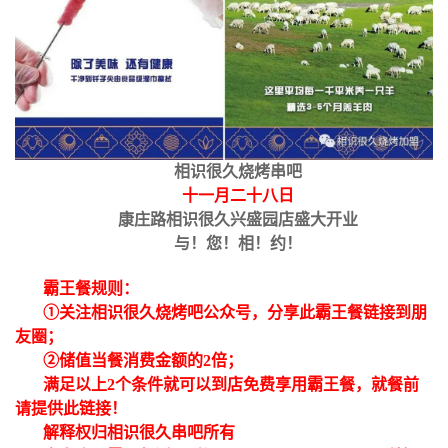
相识很久烧烤串吧
十一月二十八日
康庄路相识很久兴盛园店盛大开业
与！您！相！约！
霸王餐规则：
①关注相识很久烧烤吧公众号，分享此霸王餐链接到朋
友圈；
②储值当餐消费金额的2倍；
满足以上2个条件就可以到店免费享用霸王餐，就餐前
请提供此链接！
解释权归相识很久串吧所有