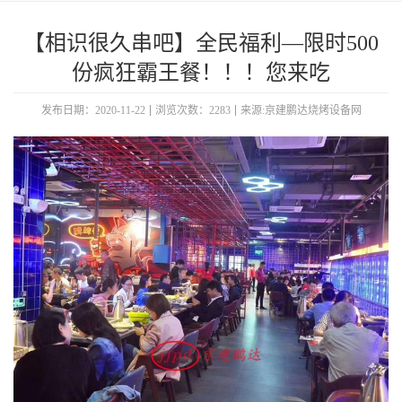
【相识很久串吧】全民福利—限时500
份疯狂霸王餐！！！您来吃
发布日期：2020-11-22
浏览次数：2283
来源:京建鹏达烧烤设备网