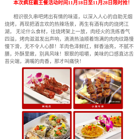
本次疯狂霸王餐活动时间11月18日至11月28日限时抢！
相识很久串吧烤出有情的味道，以深入人心的自助无烟
烧烤，再现把酒言欢的热辣场景，再生有酒有肉的烧烤江
湖， 无论什么食材，往烧烤架上一放，肉经火的洗练香气
四溢，烤肉滋滋发出声响，滴滴热油顺着饱满的肉肉纹路慢
慢下滑，无不令人心醉！羊肉色泽鲜红，鲜香油亮，不腻不
膳，外酥里嫩，别具风味！狠狠的咀嚼，美味的口感直达舌
苔尖端，满嘴的肉香，那才叫痛快！