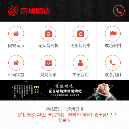
网站首页
无烟烧烤机
无烟烧烤桌
成功案例
公司实力
烧烤资讯
关于我们
联系我们
网站首页
烧烤资讯
【相识很久串吧】全民福利—限时500份疯狂霸王餐！！！
您来吃