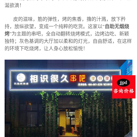
涎欲滴！
皮的滋味，筋的弹性，
烤的焦香，撸的汁溅，
放下矜
持，放纵欲望，
变成一个纯粹的吃货。
这家以“
自助无烟烧
烤
”为主题的串吧，全自动翻转烧烤模式，边烤边吃、新颖
独特；灰色基调的大厅加以柔和的灯光，自由舒适，在这样
的环境下吃烧烤，让人身心放松愉悦！