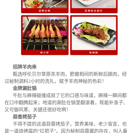
招牌羊肉串
甄选呼伦贝尔草原羔羊肉，肥瘦相间的新鲜后腿肉，经
过秘制调料2小时的洗礼，赋予羊肉神秘的色彩！
金牌涮肚锅
牛肚与麻辣碰撞成就了它的口感与味道，麻辣一瞬间都
在口中翻腾起来；地道的涮肚在锅里翻滚着，既能补身子、
又可御风寒、关键还很好吃啊！
蒜香烤茄子
不得不提的这道蒜蓉烤茄子，营养美味、老少皆宜，也
是一道烧烤届的“扛把子”。因为秘制蒜蓉酱的存在，叫人垂