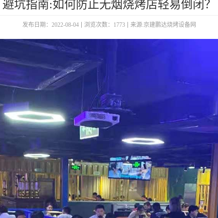
避坑指南:如何防止无烟烧烤店轻易倒闭？
发布日期：2022-08-04
浏览次数：1773
来源:京建鹏达烧烤设备网