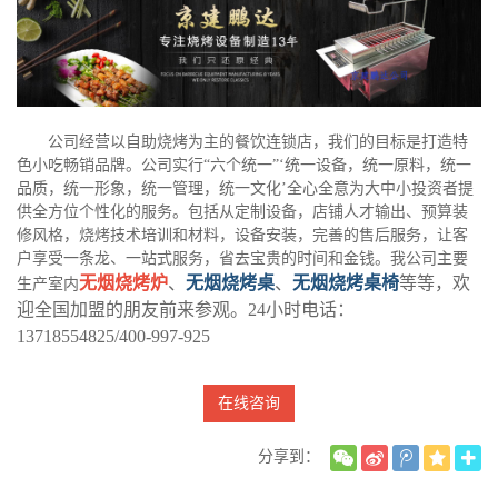
公司经营以自助烧烤为主的餐饮连锁店，我们的目标是打造特
色小吃畅销品牌。公司实行“六个统一”‘统一设备，统一原料，统一
品质，统一形象，统一管理，统一文化’全心全意为大中小投资者提
供全方位个性化的服务。包括从定制设备，店铺人才输出、预算装
修风格，烧烤技术培训和材料，设备安装，完善的售后服务，让客
户享受一条龙、一站式服务，省去宝贵的时间和金钱。我公司主要
无烟烧烤炉
、
无烟烧烤桌
、
无烟烧烤桌椅
等等，欢
生产室内
迎全国加盟的朋友前来参观。24小时电话：
13718554825/400-997-925
在线咨询
分享到：