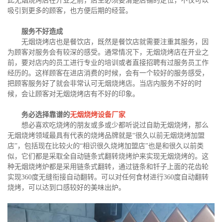
此无烟烧烤店在开业之前，店主必须要清楚店铺的定位，不仅可以
吸引到更多的顾客，也方便后期的经营。
服务不好造成
无烟烧烤店也是餐饮店，既然是餐饮店就需要注重其服务，因
为顾客对服务会有较深的感受。通常情况下，无烟烧烤店在开业之
前，要对店内的员工进行专业的培训或者直接招聘有过服务员工作
经历的。这样顾客在进店消费的时候，会有一个较好的服务感受，
把顾客服务好了就会非常认可无烟烧烤店。当店内服务不好的时
候，会让顾客对无烟烧烤店有不好的印象。
务必选择靠谱的
无烟烧烤设备厂家
想必喜欢吃烧烤的朋友或多或少都听说过自助无烟烧烤，那么
无烟烧烤领域最具有代表的烧烤品牌就是“很久以前无烟烧烤加盟
店”，包括现在比较火的“相识很久烧烤加盟店”也是和很久以前类
似，它们都是采取全自动链条式翻转烧烤炉来实现无烟烧烤的。这
种无烟烧烤炉都是采用链条式翻转，通过链条和钎子上面的花齿轮
实现360度无缝衔接自动翻转。可以对任何食材进行360度自动翻转
烧烤，可以达到口感较好的美味出炉。