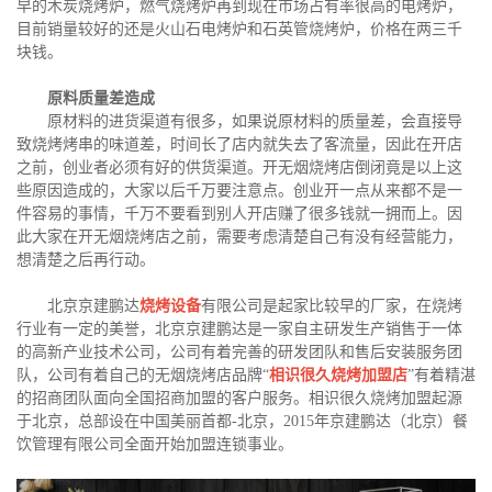
早的木炭烧烤炉，燃气烧烤炉再到现在市场占有率很高的电烤炉，
目前销量较好的还是火山石电烤炉和石英管烧烤炉，价格在两三千
块钱。
原料质量差造成
原材料的进货渠道有很多，如果说原材料的质量差，会直接导
致烧烤烤串的味道差，时间长了店内就失去了客流量，因此在开店
之前，创业者必须有好的供货渠道。开无烟烧烤店倒闭竟是以上这
些原因造成的，大家以后千万要注意点。创业开一点从来都不是一
件容易的事情，千万不要看到别人开店赚了很多钱就一拥而上。因
此大家在开无烟烧烤店之前，需要考虑清楚自己有没有经营能力，
想清楚之后再行动。
北京京建鹏达
烧烤设备
有限公司是起家比较早的厂家，在烧烤
行业有一定的美誉，北京京建鹏达是一家自主研发生产销售于一体
的高新产业技术公司，公司有着完善的研发团队和售后安装服务团
队，公司有着自己的无烟烧烤店品牌“
相识很久烧烤加盟店
”有着精湛
的招商团队面向全国招商加盟的客户服务。相识很久烧烤加盟起源
于北京，总部设在中国美丽首都-北京，2015年京建鹏达（北京）餐
饮管理有限公司全面开始加盟连锁事业。