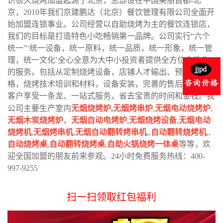
识很久烧烤加盟起源于北京，总部设在中国美丽首都-北
京，2010年我们京建鹏达（北京）餐饮管理有限公司全面开
始加盟连锁事业。公司经营以自助烧烤为主的餐饮连锁店，
我们的目标是打造特色小吃畅销第一品牌。公司实行“六个
统一”‘统一设备，统一原料，统一品质，统一形象，统一管
理，统一文化’全心全意为大中小投资者提供全方位个性化
的服务。包括从定制烧烤设备，店铺人才输出、预算装修风
格，烧烤技术培训和材料，设备安装，完善的售后服务，让
客户享受一条龙、一站式服务，省去宝贵的时间和金钱。我
公司主要生产室内
无烟烧烤炉
,
无烟烤串炉
,
无烟电动烧烤炉
,
无烟木炭烧烤炉
，
无烟自动电烤炉
,
无烟烧烤设备
,
无烟电动
烧烤机
,
无烟烤串机
,
无烟自动翻转烤串机
,,
自动翻转烧烤机
,,
自动烧烤桌
,
自动翻转烧烤桌
,
自助火锅烧烤一体桌
等等，欢
迎全国加盟的朋友前来参观。24小时免费服务热线：400-
997-9255
扫一扫领取红包福利