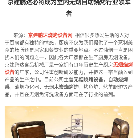
京建鹏达必将成为室内无烟自助烧烤行业领军
者
来源：
京建鹏达烧烤设备网
相信很多热爱生活的人对
于厨房都有独特的情感，厨房不仅为我们提供了一个烹制美
食的场所还是居家和餐饮业的重要地点。不过油烟一直是困
扰人们的问题之一，因此各大厂家都在生产厨房无烟设备。
京建鹏达食品机械厂是一家拥有11年历史生产厨房
无烟烧烤
设备
的厂家，公司注重创新研发能力，并把这一宗旨融入到
产品的生产之中。目前公司主营
无烟烧烤设备
，
自动烧烤
桌
，油烟净化器，无烟
木炭烧烤炉
，烤鱼炉，烤羊腿炉等产
品，并且在无烟免清洗设备方面走在了行业的前列。