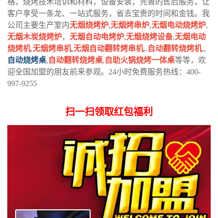
格，烧烤技术培训和材料，设备安装，完善的售后服务，让
客户享受一条龙、一站式服务，省去宝贵的时间和金钱。我
公司主要生产室内
无烟烧烤炉
,
无烟烤串炉
,
无烟电动烧烤炉
,
无烟木炭烧烤炉
，
无烟自动电烤炉
,
无烟烧烤设备
,
无烟电动
烧烤机
,
无烟烤串机
,
无烟自动翻转烤串机
,,
自动翻转烧烤机
,,
自动烧烤桌
,
自动翻转烧烤桌
,
自助火锅烧烤一体桌
等等，欢
迎全国加盟的朋友前来参观。24小时免费服务热线：400-
997-9255
扫一扫领取红包福利