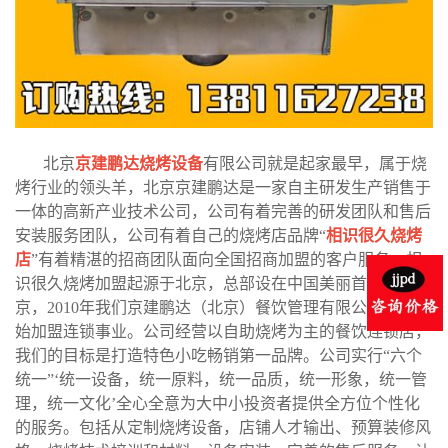
北京
京建鹏达烧烤设备
有限公司就是起家最早，属于烧
烤行业的领头羊，北京京建鹏达是一家自主研发生产销售于
一体的高新产业技术公司，公司有着完善的研发团队和售后
安装服务团队，公司有着自己的烧烤店品牌“
相识很久烧烤
店
”有着精湛的招商团队面向全国招商加盟的客户服务。相
识很久烧烤加盟起源于北京，总部设在中国美丽首都-北
京，2010年我们京建鹏达（北京）餐饮管理有限公司全面开
始加盟连锁事业。公司经营以自助烧烤为主的餐饮连锁店，
我们的目标是打造特色小吃畅销第一品牌。公司实行“六个
统一”‘统一设备，统一原料，统一品质，统一形象，统一管
理，统一文化’全心全意为大中小投资者提供全方位个性化
的服务。包括从定制烧烤设备，店铺人才输出、预算装修风