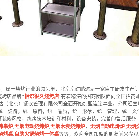
早，属于烧烤行业的领头羊，北京京建鹏达是一家自主研发生产
烧烤店品牌
“
相识很久烧烤店
”有着精湛的招商团队面向全国招商
建鹏达（北京）餐饮管理有限公司全面开始加盟连锁事业。公司经
‘统一设备，统一原料，统一品质，统一形象，统一管理，统一文
算装修风格，烧烤技术培训和材料，设备安装，完善的售后服务
烤串炉
,
无烟电动烧烤炉
,
无烟木炭烧烤炉
，
无烟自动电烤炉
,
无烟
烧烤桌
,
自助火锅烧烤一体桌
等等，欢迎全国加盟的朋友前来参观。24