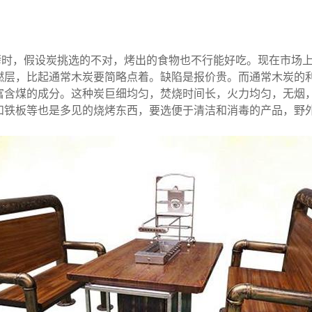
时，假设炭挑选的不对，烤出的食物也不行能好吃。现在市场上
燃层，比起通常木炭要简略点着。缺陷是报价贵。而通常木炭的
富含煤的成分。这种炭巨细均匀，焚烧时间长，火力均匀，无烟
和铁板等也是多见的烧烤东西，要选便于清洁和消毒的产品，野