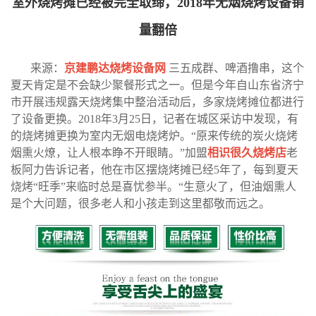
室外烧烤摊已经被完全取缔，2018年无烟烧烤设备销
量翻倍
来源：
京建鹏达烧烤设备网
三五成群、啤酒撸串，这个
夏天肯定是不会缺少聚餐形式之一。但是今年自山东省济宁
市开展违规露天烧烤集中整治活动后，多家烧烤摊位都进行
了设备更换。
2018
年
3
月
25
日，记者在城区采访中发现，有
的烧烤摊更换为室内无烟电烧烤炉。
“
原来传统的炭火烧烤
烟熏火燎，让人根本睁不开眼睛。
”
加盟
相识很久烧烤店
老
板阿力告诉记者，他在市区摆烧烤摊已经
5
年了，每到夏天
烧烤
“
旺季
”
来临时总是喜忧参半。
“
生意火了，但油烟熏人
是个大问题，很多老人和小孩走到这里都敬而远之。