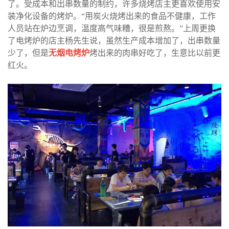
了。受成本和出串数量的制约，许多烧烤店主更喜欢使用安
装净化设备的烤炉。
“
用炭火烧烤出来的食品不健康，工作
人员站在炉边烹调，温度高气味糟，很是煎熬。
”
上周更换
了电烤炉的店主杨先生说，虽然生产成本增加了，出串数量
少了，但是
无烟电烤炉
烤出来的肉串好吃了，生意比以前更
红火。