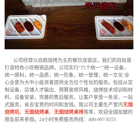
公司经营以自助烧烤为主的餐饮连锁店，我们的目标是
打造特色小吃畅销品牌。公司实行“六个统一”‘统一设备，
统一原料，统一品质，统一形象，统一管理，统一文化’全
心全意为大中小投资者提供全方位个性化的服务。包括从定
制设备，店铺人才输出、预算装修风格，烧烤技术培训和材
料，设备安装，完善的售后服务，让客户享受一条龙、一站
式服务，省去宝贵的时间和金钱。我公司主要生产室内
无烟
烧烤机
、
无烟烧烤桌
、
无烟烧烤桌椅
等等，欢迎全国加盟的
朋友前来参观。24小时免费服务热线：400-997-9255