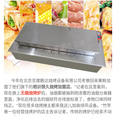
今年在北京京建鹏达烧烤设备有限公司考察回来果断加
盟了他们旗下的
相识很久烧烤加盟店
。
”
记者在店里看到，
现在换上
无烟烧烤炉
后，油烟都被抽到刚添置的油烟分离器
里面，净化后排出去的烟就符合排放标准了，食物口味同样
纯正。
“
现在很多烧烤摊主都来我这儿加装排风设备。
”
竹竿
巷一位经营烧烤炉的店主告诉记者，传统的烤炉已经卖不动