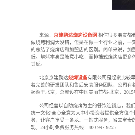
来源：
京建鹏达烧烤设备网
相信很多朋友都
做烧烤利润大没错，但是在做一个行业之前，一
的总结了烧烤店和加盟店的区别。
简单来说，加
低。烧烤本身是随意小吃，而排挡式烧烤店更多体
其反。
北京京建鹏达
烧烤设备
有限公司是起家比较
着完善的研发团队和售后安装服务团队，公司有着
起源于北京，总部设在中国美丽首都-北京，20
公司经营以自助烧烤为主的餐饮连锁店，我们
统一文化’全心全意为大中小投资者提供全方位
务，让客户享受一条龙、一站式服务，省去宝贵
观。24小时免费服务热线：400-997-9255