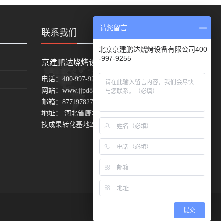
请您留言
联系我们
北京京建鹏达烧烤设备有限公司400
-997-9255
京建鹏达烧烤设备网
电话：
400-997-9255
网站：
www.jjpd888.com
邮箱：
877197827@qq.com
地址： 河北省廊坊市固安县东湾中关村科
技成果转化基地24号楼
提交