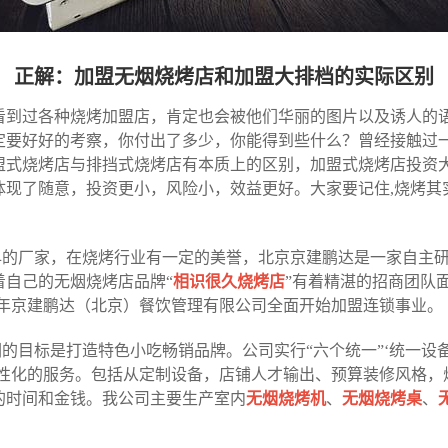
正解：加盟无烟烧烤店和加盟大排档的实际区别
看到过各种烧烤加盟店，肯定也会被他们华丽的图片以及诱人的
定要好好的考察，你付出了多少，你能得到些什么？曾经接触过
盟式烧烤店与排挡式烧烤店有本质上的区别，加盟式烧烤店投资
现了随意，投资更小，风险小，效益更好。大家要记住,烧烤其
早的厂家，在烧烤行业有一定的美誉，北京京建鹏达是一家自主
自己的无烟烧烤店品牌“
相识很久烧烤店
”有着精湛的招商团队
15年京建鹏达（北京）餐饮管理有限公司全面开始加盟连锁事业。
的目标是打造特色小吃畅销品牌。公司实行“六个统一”‘统一设
个性化的服务。包括从定制设备，店铺人才输出、预算装修风格，
的时间和金钱。我公司主要生产室内
无烟烧烤机
、
无烟烧烤桌
、