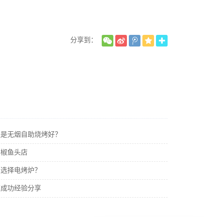
分享到：
还是无烟自助烧烤好？
剁椒鱼头店
么选择电烤炉？
店成功经验分享