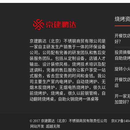
烧烤
开餐饮
京建鹏达（北京）不锈钢商贸有限公司是
好？
一家自主研发生产销售于一体的环保设备
投资搞
公司，公司配有完善的研发团队和售后安
自助烧
装服务团队。包括从定制设备，店铺人才
输出、设计装修风格，烧烤技术培训及配
旋转小火
送调料，完善的售后服务让客户享受一站
式服务，省去您宝贵的时间和金钱。我公
开餐饮
司主要生产室内电烤炉，自动烧烤炉、无
店
烟木炭烧烤炉，无烟电热烧烤炉，很久以
前烧烤炉，烧烤桌，很久以前钢管椅，自
开一家
动翻转烧烤桌，自助火锅烧烤一体桌等
加盟好
© 2017 京建鹏达（北京）不锈钢商贸有限责任公司
京ICP备1404
网站开发
:
超越无限