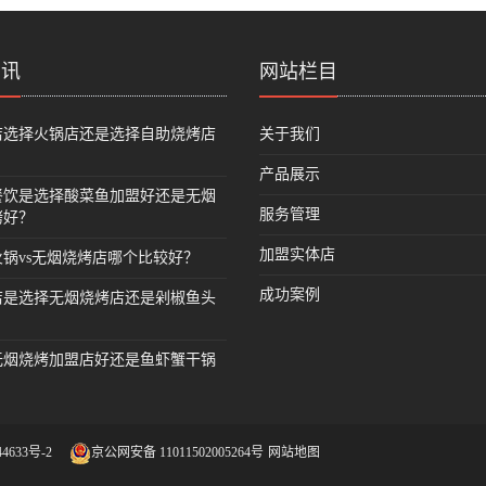
资讯
网站栏目
店选择火锅店还是选择自助烧烤店
关于我们
产品展示
餐饮是选择酸菜鱼加盟好还是无烟
服务管理
烤好？
加盟实体店
锅vs无烟烧烤店哪个比较好？
成功案例
店是选择无烟烧烤店还是剁椒鱼头
无烟烧烤加盟店好还是鱼虾蟹干锅
？
4633号-2
京公网安备 11011502005264号
网站地图