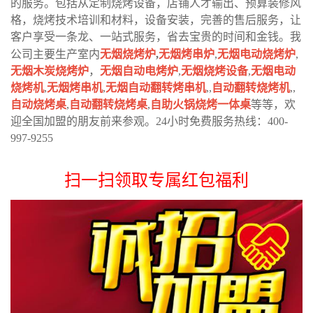
的服务。包括从定制烧烤设备，店铺人才输出、预算装修风
格，烧烤技术培训和材料，设备安装，完善的售后服务，让
客户享受一条龙、一站式服务，省去宝贵的时间和金钱。我
公司主要生产室内
无烟烧烤炉
,
无烟烤串炉
,
无烟电动烧烤炉
,
无烟木炭烧烤炉
，
无烟自动电烤炉
,
无烟烧烤设备
,
无烟电动
烧烤机
,
无烟烤串机
,
无烟自动翻转烤串机
,,
自动翻转烧烤机
,,
自动烧烤桌
,
自动翻转烧烤桌
,
自助火锅烧烤一体桌
等等，欢
迎全国加盟的朋友前来参观。24小时免费服务热线：400-
997-9255
扫一扫领取专属红包福利