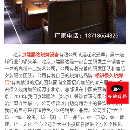
北京
京建鹏达烧烤设备
有限公司就是起家最早，属于烧
烤行业的领头羊，北京京建鹏达是一家自主研发生产销售于
一体的高新产业技术公司，公司有着完善的研发团队和售后
安装服务团队，公司有着自己的烧烤店品牌
“
相识很久烧烤
店
”有着精湛的招商团队面向全国招商加盟的客户服务。相
识很久烧烤加盟起源于北京，总部设在中国美丽首都-北
京，2010年我们京建鹏达（北京）餐饮管理有限公司全面开
始加盟连锁事业。公司经营以自助烧烤为主的餐饮连锁店，
我们的目标是打造特色小吃畅销第一品牌。公司实行“六个
统一”‘统一设备，统一原料，统一品质，统一形象，统一管
理，统一文化’全心全意为大中小投资者提供全方位个性化