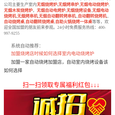
公司主要生产室内
无烟烧烤炉
,
无烟烤串炉
,
无烟电动烧烤炉
,
无烟木炭烧烤炉
，
无烟自动电烤炉
,
无烟烧烤设备
,
无烟电动
烧烤机
,
无烟烤串机
,
无烟自动翻转烤串机
,,
自动翻转烧烤机
,,
自动烧烤桌
,
自动翻转烧烤桌
,
自助火锅烧烤一体桌
等等，欢
迎全国加盟的朋友前来参观。24小时免费服务热线：400-
997-9255
系统自动推荐：
加盟烧烤店时候如何选择室内电动烧烤炉
加盟一家自动烧烤加盟店，自动室内烧烤设备该
如何选择
扫一扫领取专属福利红包↓↓↓