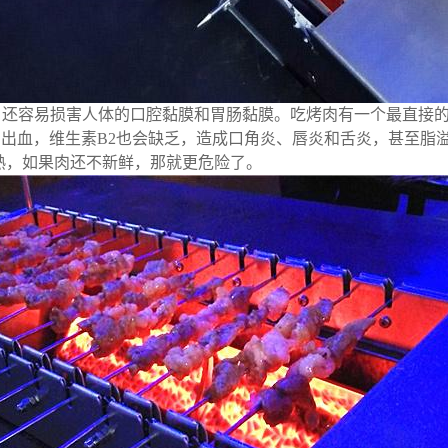
，还容易损害人体的口腔黏膜和胃肠黏膜。
吃烤肉有一个最直接
出血，维生素B2也会缺乏，造成口角炎、唇炎和舌炎，甚至脂
熟，如果肉还不新鲜，那就更危险了。