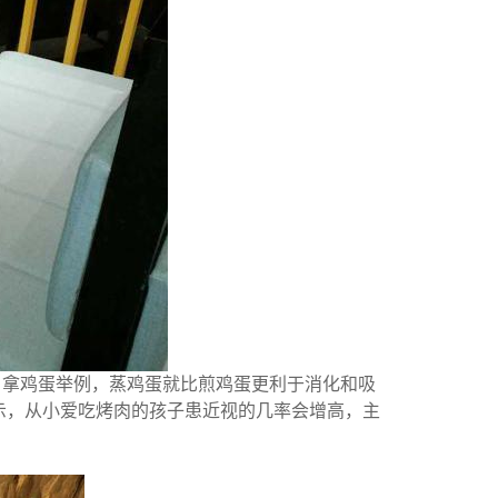
。拿鸡蛋举例，蒸鸡蛋就比煎鸡蛋更利于消化和吸
示，从小爱吃烤肉的孩子患近视的几率会增高，主