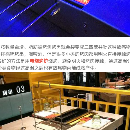
环胺数量勐增。脂肪被烤焦烤黑就会裂变成三四苯并吡这种致癌
大排档吃烤串，喝啤酒，但是很多小摊的烤肉都用明火直接接触
最好的方法是用
电烧烤炉
烧烤，避免明火和烤肉接触，通过高温
粉类食物经过高温之后也有致癌物丙烯酰胺产生。