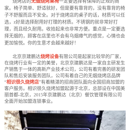
烧烤店的
无烟烧烤桌椅
一定要选择有保障的正规的商
家。椅子简单、舒适就好，但是要有靠背的，没有靠背的椅
子不舒服而且不安全。对于烧烤店的桌子的话，材质可以任
选，z好是选择耐用好打理的材质。不锈钢的就非常好打
理，而且经久耐用。收拾起来也非常方便。重点是一定要选
择无烟的，顾客在店里也不会有乌烟瘴气的感觉，心情也会
更加愉悦。你的生意才会越来越好！
北京京建鹏达
烧烤设备
有限公司是起家比较早的厂家，
在烧烤行业有一定的美誉，北京京建鹏达是一家自主研发生
产销售于一体的高新产业技术公司，公司有着完善的研发团
队和售后安装服务团队，公司有着自己的无烟烧烤店品牌
“
相识很久烧烤店
”有着精湛的招商团队面向全国招商加盟的
客户服务。相识很久烧烤加盟起源于北京，总部设在中国美
丽首都-北京，2015年京建鹏达（北京）餐饮管理有限公司
全面开始加盟连锁事业。