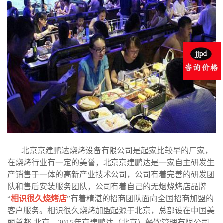
北京京建鹏达烧烤设备有限公司是起家比较早的厂家，
在烧烤行业有一定的美誉，北京京建鹏达是一家自主研发生
产销售于一体的高新产业技术公司，公司有着完善的研发团
队和售后安装服务团队，公司有着自己的无烟烧烤店品牌
“
相识很久烧烤店
”有着精湛的招商团队面向全国招商加盟的
客户服务。相识很久烧烤加盟起源于北京，总部设在中国美
丽首都-北京，2015年京建鹏达（北京）餐饮管理有限公司