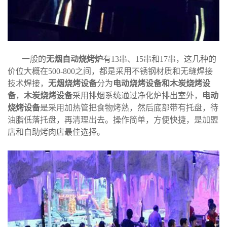
一般的
无烟自动烧烤炉
有13串、15串和17串，这几种的
价位大概在500-800之间，都是采用不锈钢材质和无缝焊接
技术焊接，
无烟烧烤设备
分为
电动烧烤设备和木炭烧烤设
备
，
木炭烧烤设备
采用排烟系统通过净化炉排出室外，
电动
烧烤设备
是采用加热管把食物烤熟，然后底部带有托盘，待
油脂低落托盘，再清理出去。操作简单，方便快捷，是加盟
店和自助烤肉店最佳选择。