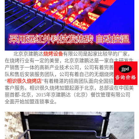
北京京建鹏达
烧烤设备
有限公司是起家比较早的厂家，
在烧烤行业有一定的美誉，北京京建鹏达是一家自主研发生
产销售于一体的高新产业技术公司，公司有着完善的研发团
队和售后安装服务团队，公司有着自己的无烟烧烤店品牌
“
相识很久烧烤店
”有着精湛的招商团队面向全国招商加盟的
客户服务。相识很久烧烤加盟起源于北京，总部设在中国美
丽首都-北京，2015年京建鹏达（北京）餐饮管理有限公司
全面开始加盟连锁事业。