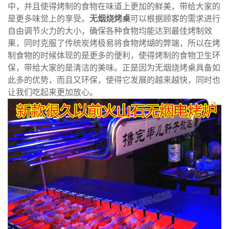
中，并且使得烤制的食物在味道上更加的鲜美，带给大家的
是更多味觉上的享受。
无烟烧烤桌
可以根据顾客的需求进行
自由调节火力的大小，确保各种食物均能达到最佳烤制效
果，同时克服了传统炭烤极易将食物烤煳的弊端，所以在烤
制食物的时候体现的是更多的便利，使得烤制的食物卫生环
保，带给大家的是清洁的美味。
正是因为无烟烧烤桌具备如
此多的优势，而且又环保，使得它发展的越来越快，同时也
让我们吃起来更加放心。