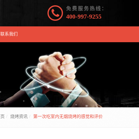
免费服务热线：
400-997-9255
联系我们
首页
烧烤资讯
第一次吃室内无烟烧烤的感觉和评价