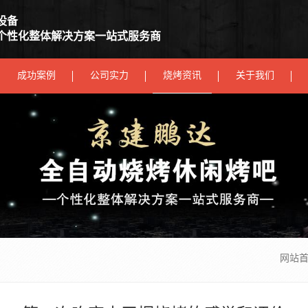
设备
个性化整体解决方案一站式服务商
成功案例
公司实力
烧烤资讯
关于我们
网站